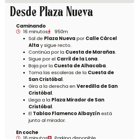
Desde Plaza Nueva
Caminando
16 minutos
950m
Sal de
Plaza Nueva
por
Calle Cárcel
Alta
y sigue recto.
Continúa por la
Cuesta de Marañas
.
Sigue por el
Carril de la Lona
.
Baja por la
Cuesta de Alhacaba
.
Toma las escaleras de la
Cuesta de
San Cristóbal
.
Gira a la derecha en
Veredilla de San
Cristóbal
.
Llega a la
Plaza Mirador de San
Cristóbal
.
El
Tablao Flamenco Albayzín
está
junto al mirador.
En coche
16 minutos
Parking disponible