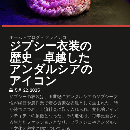
ホーム
-
ブログ
-
フラメンコ
ジプシー衣装の
歴史 – 卓越した
アンダルシアの
アイコン
5月 22, 2025
ジプシーの衣装は、19世紀にアンダルシアのジプシー女
性が縁日や農作業で着る質素な衣服として生まれた。時
が経つにつれ、上流社会に取り入れられ、文化的アイデ
ンティティの象徴となった。その進化は、毎年更新され
る生きたファッションとなり、フラメンコやアンダルシ
ア文化と密接に結びついている。