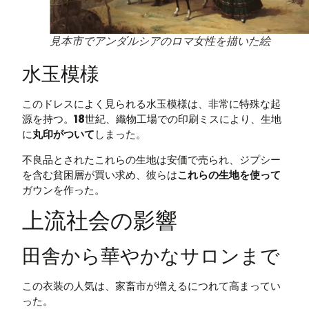
見本市でアンダルシアのロマ女性を描いた絵
水玉模様
このドレスによく見られる水玉模様は、非常に特殊な起
源を持つ。
18
世紀、織物工場での印刷ミスにより、生地
に
丸印がついて
しまった。
不良品とされたこれらの生地は安価で売られ、ジプシー
を含む貧困層が買い求め、彼らは
これらの生地を使って
ガウンを作った。
上流社会の影響
田舎から華やかなサロンまで
この衣装の人気は、家畜市が増えるにつれて高まってい
った。