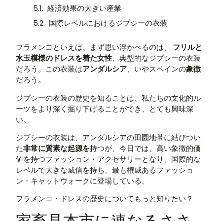
経済効果の大きい産業
国際レベルにおけるジプシーの衣装
フラメンコといえば、まず思い浮かべるのは、
フリルと
水玉模様のドレスを着た女性
、典型的なジプシーの衣装
だろう。この衣装は
アンダルシア
、いやスペインの
象徴
だろう。
ジプシーの衣装の歴史を知ることは、私たちの文化的ル
ーツをより深く掘り下げることができ、とても興味深
い。
ジプシーの衣装は、アンダルシアの田園地帯に結びつい
た
非常に質素な起源を
持つが、今日では、高い象徴的価
値を持つファッション・アクセサリーとなり、国際的な
レベルで大きな威信を持ち、最も権威あるファッショ
ン・キャットウォークに登場している。
フラメンコ・ドレスの歴史についてもっと知りたい？
家畜見本市に連なるささ