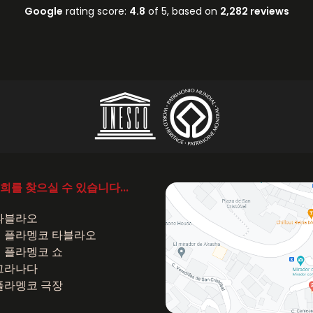
Google
rating score:
4.8
of 5,
based on
2,282 reviews
trois danseuses et le chante
une prestation magnifique, 
authentique. Un superbe sp
avec une boisson offerte en
를 찾으실 수 있습니다...
타블라오
 플라멩코 타블라오
 플라멩코 쇼
그라나다
플라멩코 극장