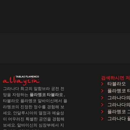
were friendly and even took time for
pictures with us after the show. Highly
recommend!!!!
검색하시면 저희
타블라오
그라나다 최고의 알함브라 궁전 전
플라멩코 
망을 자랑하는
플라멩코 타블라오
,
그라나다의
타블라오 플라멩코 알바이신에서 플
그라나다의
라멩코의 진정한 정수를 경험해 보
플라멩코 
세요. 안달루시아의 열정과 예술성
그라나다 
이 어우러진 특별한 공연을 경험해
보세요. 알바이신의 심장부에서 지