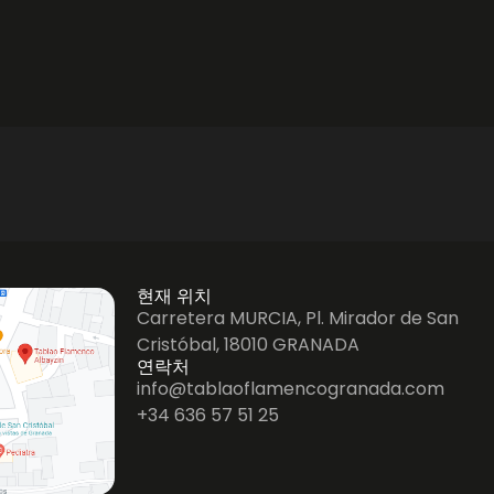
ur offrent
intense et
ectacle
 prime.
현재 위치
Carretera MURCIA, Pl. Mirador de San
Cristóbal, 18010 GRANADA
연락처
info@tablaoflamencogranada.com
+34 636 57 51 25