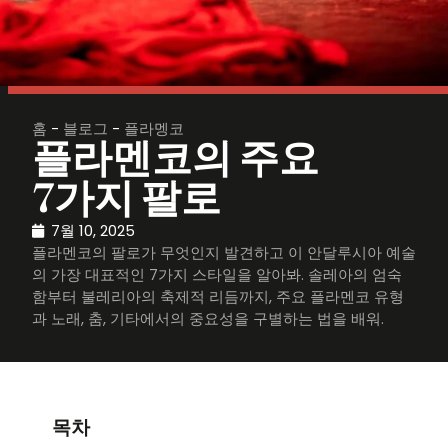
홈
-
블로그
-
플라멩코
플라멘코의 주요
7가지 팔로
7월 10, 2025
플라멘코의 팔로가 무엇인지 발견하고 이 안달루시아 예술
의 가장 대표적인 7가지 스타일을 알아봐. 솔레아의 엄숙
함부터 불레리아의 축제적 리듬까지, 주요 플라멘코 유형
과 노래, 춤, 기타에서의 중요성을 구별하는 법을 배워.
목차