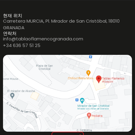
현재 위치
Carretera MURCIA, Pl. Mirador de San Cristóbal, 18010
GRANADA
연락처
info@tablaoflamencogranada.com
+34 636 57 51 25