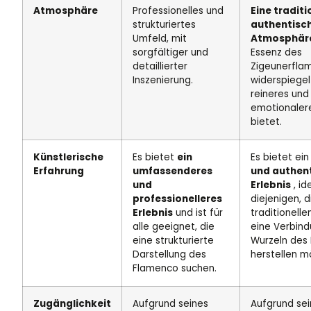
Atmosphäre
Professionelles und
Eine traditi
strukturiertes
authentisc
Umfeld, mit
Atmosphär
sorgfältiger und
Essenz des
detaillierter
Zigeunerfla
Inszenierung.
widerspiegel
reineres und
emotionalere
bietet.
Künstlerische
Es bietet
ein
Es bietet ei
Erfahrung
umfassenderes
und authen
und
Erlebnis
, id
professionelleres
diejenigen, d
Erlebnis
und ist für
traditionell
alle geeignet, die
eine Verbind
eine strukturierte
Wurzeln des
Darstellung des
herstellen m
Flamenco suchen.
Zugänglichkeit
Aufgrund seines
Aufgrund sei