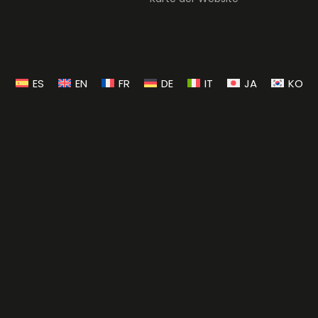
ES
EN
FR
DE
IT
JA
KO