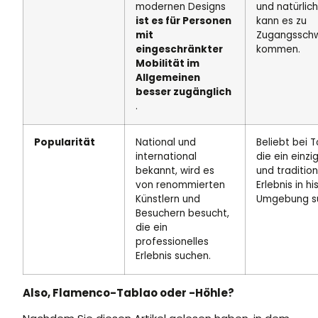
modernen Designs
und natürlic
ist es für Personen
kann es zu
mit
Zugangsschw
eingeschränkter
kommen.
Mobilität im
Allgemeinen
besser zugänglich
.
Popularität
National und
Beliebt bei T
international
die ein einzi
bekannt, wird es
und tradition
von renommierten
Erlebnis in hi
Künstlern und
Umgebung s
Besuchern besucht,
die ein
professionelles
Erlebnis suchen.
Also, Flamenco-Tablao oder -Höhle?