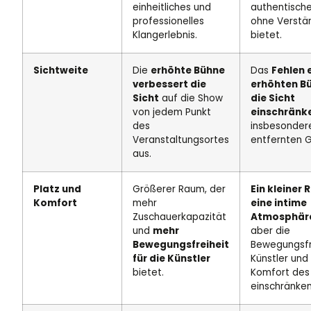
einheitliches und
authentisch
professionelles
ohne Verstä
Klangerlebnis.
bietet.
Sichtweite
Die
erhöhte Bühne
Das
Fehlen 
verbessert die
erhöhten B
Sicht
auf die Show
die Sicht
von jedem Punkt
einschränk
des
insbesondere
Veranstaltungsortes
entfernten G
aus.
Platz und
Größerer Raum, der
Ein kleiner 
Komfort
mehr
eine intime
Zuschauerkapazität
Atmosphäre
und
mehr
aber die
Bewegungsfreiheit
Bewegungsfr
für die Künstler
Künstler und
bietet.
Komfort des
einschränken