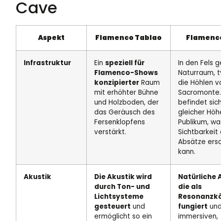
Cave
Aspekt
Flamenco Tablao
Flamenc
Infrastruktur
Ein
speziell für
In den Fels 
Flamenco-Shows
Naturraum, t
konzipierter
Raum
die Höhlen v
mit erhöhter Bühne
Sacromonte.
und Holzboden, der
befindet sic
das Geräusch des
gleicher Hö
Fersenklopfens
Publikum, wa
verstärkt.
Sichtbarkeit
Absätze ers
kann.
Akustik
Die Akustik wird
Natürliche 
durch Ton- und
die als
Lichtsysteme
Resonanzk
gesteuert
und
fungiert
und
ermöglicht so ein
immersiven,