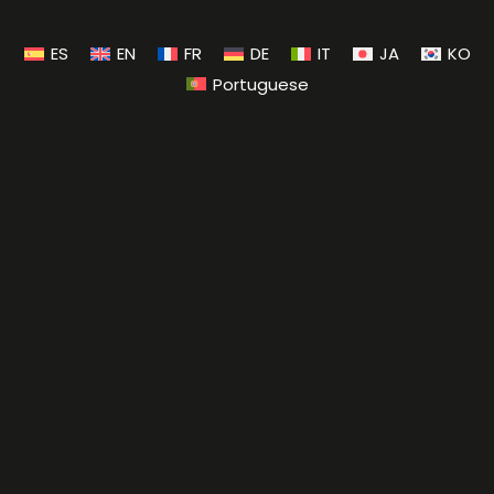
ES
EN
FR
DE
IT
JA
KO
Portuguese