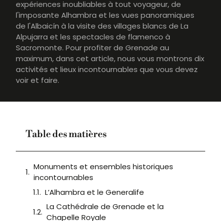
expériences inoubliables à tout voyageur, de
l'imposante Alhambra et les vues panoramiques
de l'Albaicín à la visite des villages blancs de La
Alpujarra et les spectacles de flamenco à
Sacromonte. Pour profiter de Grenade au
maximum, dans cet article, nous vous montrons dix
activités et lieux incontournables que vous devez
voir et faire.
Table des matières
Monuments et ensembles historiques
incontournables
L’Alhambra et le Generalife
La Cathédrale de Grenade et la
Chapelle Royale