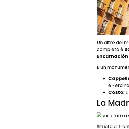
Un altro dei m
completo è
S
Encarnación
È un monumento
Cappella
e Ferdina
Costo:
L’
La Mad
Situata di fro