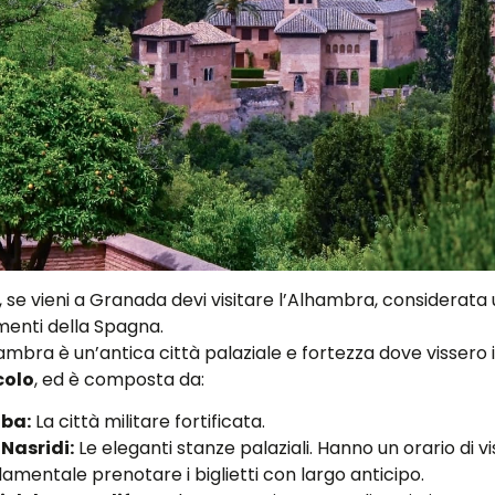
se vieni a Granada devi visitare l’Alhambra, considerata 
menti della Spagna.
lhambra è un’antica città palaziale e fortezza dove vissero i
ecolo
, ed è composta da:
aba:
La città militare fortificata.
 Nasridi:
Le eleganti stanze palaziali. Hanno un orario di v
amentale prenotare i biglietti con largo anticipo.