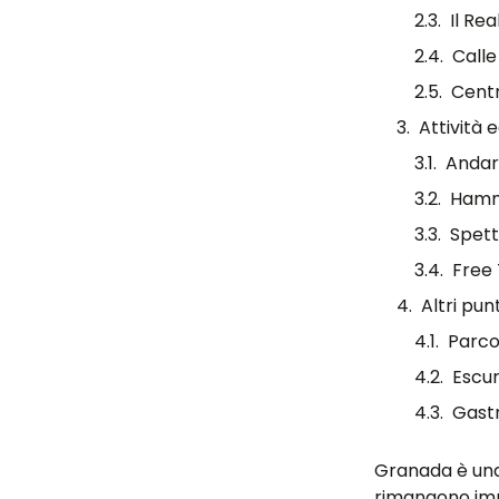
Il Rea
Calle
Centr
Attività 
Andar
Hamm
Spett
Free
Altri pun
Parco
Escur
Gast
Granada è una 
rimangono imp