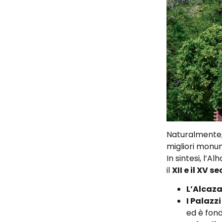
Naturalmente, 
migliori monu
In sintesi, l’A
il
XII e il XV s
L’Alcaz
I Palazzi
ed è fond