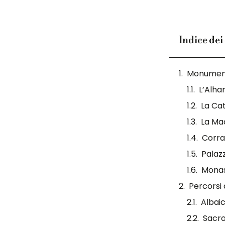
Indice dei
Monumenti
L’Alha
La Ca
La Ma
Corra
Palaz
Monas
Percorsi 
Albaic
Sacr