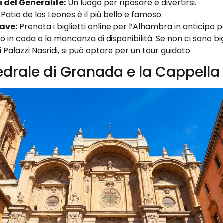
i del Generalife:
Un luogo per riposare e divertirsi.
l Patio de los Leones è il più bello e famoso.
iave:
Prenota i biglietti online per l’Alhambra in anticipo p
in coda o la mancanza di disponibilità. Se non ci sono big
 i Palazzi Nasridi, si può optare per un tour guidato
edrale di Granada e la Cappella