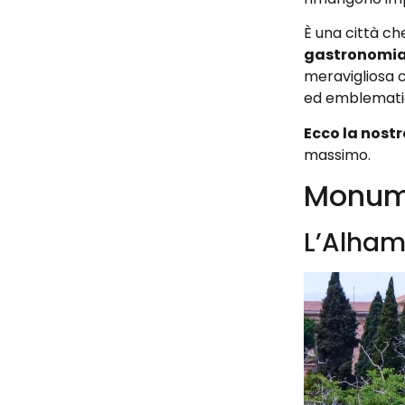
È una città che
gastronomia,
meravigliosa ci
ed emblematic
Ecco la nostr
massimo.
Monume
L’Alhamb