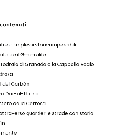
 contenuti
 e complessi storici imperdibili
mbra e il Generalife
ttedrale di Granada e la Cappella Reale
draza
l del Carbón
zo Dar-al-Horra
tero della Certosa
attraverso quartieri e strade con storia
ín
omonte