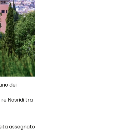
uno dei
 re Nasridi tra
isita assegnato