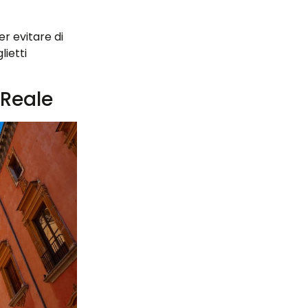
er evitare di
lietti
 Reale