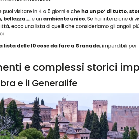
 puoi visitare in 4 o 5 giorni e che
ha un po’ di tutto
,
stor
 bellezza….
e un
ambiente unico
. Se hai intenzione di v
ttà, ecco una lista di quelli che consideriamo gli angoli più 
i.
a lista delle 10 cose da fare a Granada
, imperdibili per 
nti e complessi storici impe
ra e il Generalife