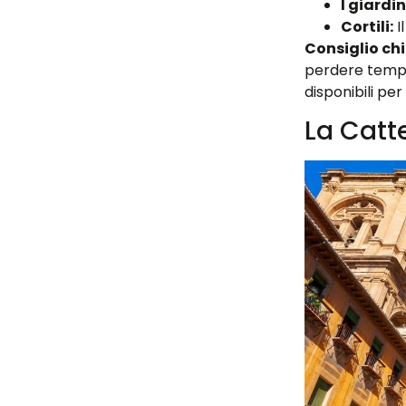
I giardin
Cortili:
I
Consiglio ch
perdere tempo 
disponibili per
La Catt