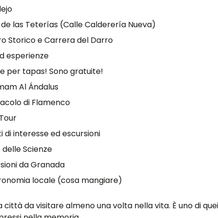
lejo
 de las Teterías (Calle Calderería Nueva)
o Storico e Carrera del Darro
ed esperienze
e per tapas! Sono gratuite!
am Al Ándalus
acolo di Flamenco
 Tour
ti di interesse ed escursioni
 delle Scienze
sioni da Granada
ronomia locale (cosa mangiare)
città da visitare almeno una volta nella vita. È uno di quei
ressi nella memoria.