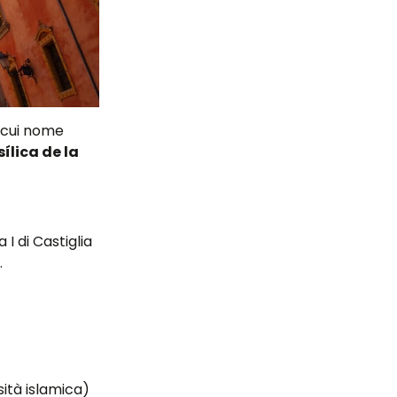
l cui nome
ílica de la
I di Castiglia
.
sità islamica)