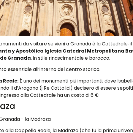
onumenti da visitare se vieni a Granada è la Cattedrale, i
anta y Apostólica Iglesia Catedral Metropolitana Bas
 de Granada
, in stile rinascimentale e barocco.
 essenziale all’interno del centro storico.
 Reale:
È uno dei monumenti più importanti, dove Isabella 
ndo II d’Aragona (i Re Cattolici) decisero di essere sepolti
ingresso alla Cattedrale ha un costo di 6 €
raza
nte alla Cappella Reale, la Madraza (che fu la prima univer