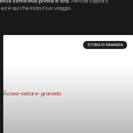
lamenco come mai prima d’ora.
Perché capire il
d è qui che inizia il tuo viaggio.
STORIA DI GRANADA