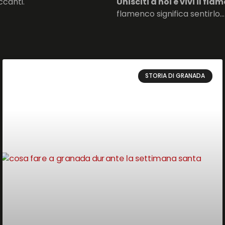
ccanti.
Unisciti a noi e vivi il f
flamenco significa sentirlo… e
STORIA DI GRANADA