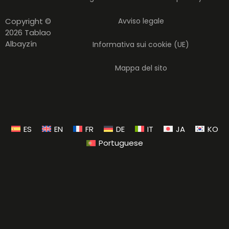
Copyright ©
Avviso legale
2026 Tablao
Albayzín
Informativa sui cookie (UE)
Mappa del sito
ES
EN
FR
DE
IT
JA
KO
Portuguese