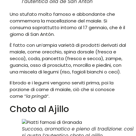
l’autentica olla de San Antón
Uno stufato molto famoso e abbondante che
commemora la macellazione del maiale. Si
consuma soprattutto intorno al 17 gennaio, che è il
giorno di San Antón.
È fatto con un’ampia varietà di prodotti derivati dal
maiale, come orecchio, spina dorsale (fresca e
secca), coda, pancetta (fresca e secca), zampe,
guancia, osso di prosciutto, morcilla e piedini, con
una miscela di legumi (riso, fagioli bianchi o ceci).
Il brodo e i legumi vengono serviti prima, poi la
porzione di carne di maiale, ciò che si conosce
come “
la pringá
“.
Choto al Ajillo
Succoso, aromatico e pieno di tradizione: così
si gusta l’autentico choto al ajillo.