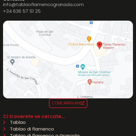
info@tablaoflamencogranada.com
+34 636 57 51 25
COME ARRIVARE
Ci troverete se cercate...
Tablao
Tablao di flamenco
Tablao di flamenco a Granada