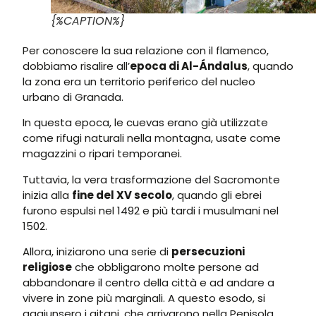
{%CAPTION%}
Per conoscere la sua relazione con il flamenco,
dobbiamo risalire all’
epoca di Al-Ándalus
, quando
la zona era un territorio periferico del nucleo
urbano di Granada.
In questa epoca, le cuevas erano già utilizzate
come rifugi naturali nella montagna, usate come
magazzini o ripari temporanei.
Tuttavia, la vera trasformazione del Sacromonte
inizia alla
fine del XV secolo
, quando gli ebrei
furono espulsi nel 1492 e più tardi i musulmani nel
1502.
Allora, iniziarono una serie di
persecuzioni
religiose
che obbligarono molte persone ad
abbandonare il centro della città e ad andare a
vivere in zone più marginali. A questo esodo, si
aggiunsero i gitani, che arrivarono nella Penisola