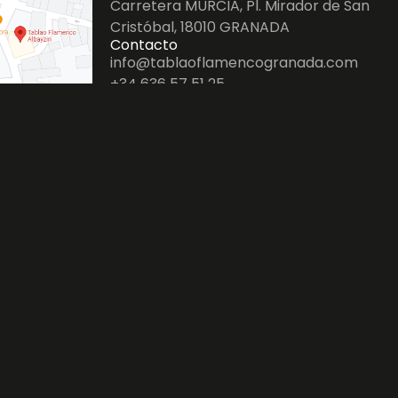
Carretera MURCIA, Pl. Mirador de San
Cristóbal, 18010 GRANADA
Contacto
info@tablaoflamencogranada.com
+34 636 57 51 25
OMO CHEGAR
apa do site