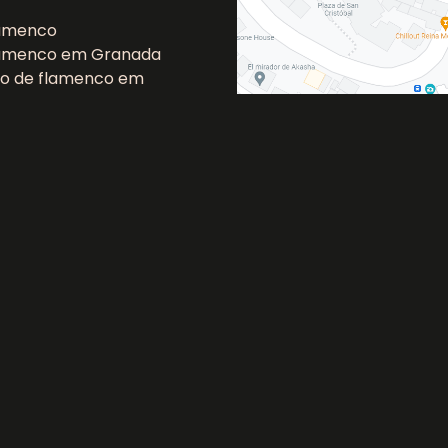
lamenco
lamenco em Granada
lo de flamenco em
 Granada
lamenco Granada
C
 Privacidade
Aviso Legal
Política de cookies (UE)
M