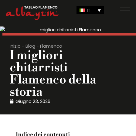
IT
Inizio
-
Blog
-
Flamenco
I migliori
chitarristi
Flamenco della
storia
Giugno 23, 2026
Indice dei contenuti