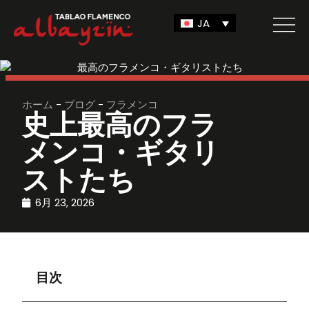
JA
ホーム
-
ブログ
-
フラメンコ
史上最高のフラ
メンコ・ギタリ
ストたち
6月 23, 2026
目次