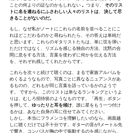
ことの何よりの証なのかもしれない
。
つまり、
そのリス
トに名を連ねるにふさわしい人々のリストは
、
決して尽
きることがないのだ。
もし、なぜ私がノートにこれらの名前を並べることにこ
れほどこだわるのかと尋ねられたら、その答えは単純だ
と思います。これらのギタリストたちは、単に弦を弾い
ただけではなく、リズムを感じる独自の方法、沈黙の合
間に息をする方法、言葉を使わずに何かを伝える方法
を、それぞれ残してくれたからです。
これらを次々と続けて聴くのは、まるで家族アルバムを
めくるようなもので、写真ごとに異なるニュアンスがあ
るものの、どれもが同じ言葉を語っているかのようで
す。 ですから、このリストは単なるランキングというよ
りは、むしろ招待状のようなものです。「再生」ボタン
を押して、
ゆったりと耳を傾け
、誰に星をもう一つ付け
るかは、あなた自身の耳に任せてみてください。
しかし、本当にフラメンコを理解したいのなら、画面越
しに聴くだけでは不十分です。ギターの音が1メートル先
で響き、コンパスが胸の中で振動するのを感じながら、