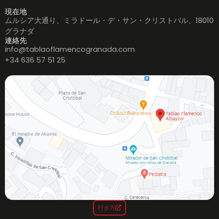
現在地
ムルシア大通り、ミラドール・デ・サン・クリストバル、18010
グラナダ
連絡先
info@tablaoflamencogranada.com
+34 636 57 51 25
行き方