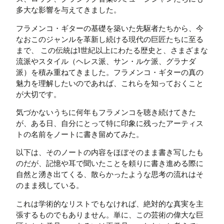
多大な影響を与えてきました。
フラメンコ・ギターの基礎を築いた先駆者たちから、今
なおこのジャンルを革新し続ける現代の巨匠たちに至る
まで、 この伝統は1世紀以上にわたる歴史と、さまざまな
流派やスタイル（ヘレス派、サン・ルケ派、グラナダ
派）を積み重ねてきました。フラメンコ・ギターの真の
魅力を理解したいのであれば、これらを知っておくこと
が大切です。
気づかないうちに何年もフラメンコを聴き続けてきた
が、ある日、自分にとって特に印象に残ったアーティス
トの名前をノートに書き留めてみた。
以下は、そのノートの内容をほぼそのまま書き写したも
のだが、記憶や耳で聞いたことを頼りに書き進める際に
自然と湧き出てくる、散らかったような思考の流れはそ
のまま残している。
これは学術的なリストでもなければ、絶対的な真実を主
張するものでもありません。単に、この芸術の偉大な巨