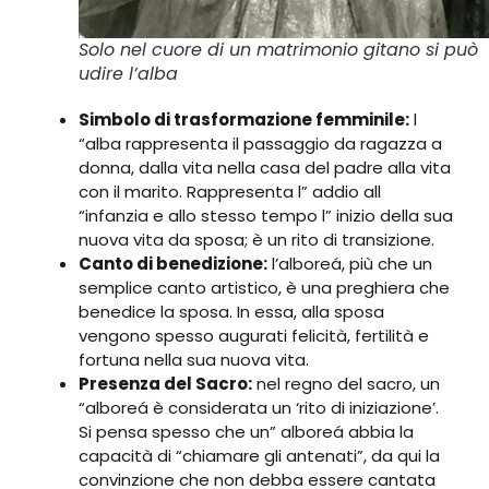
Solo nel cuore di un matrimonio gitano si può
udire l’alba
Simbolo di trasformazione femminile:
l
“alba rappresenta il passaggio da ragazza a
donna, dalla vita nella casa del padre alla vita
con il marito. Rappresenta l” addio all
“infanzia e allo stesso tempo l” inizio della sua
nuova vita da sposa; è un rito di transizione.
Canto di benedizione:
l’alboreá, più che un
semplice canto artistico, è una preghiera che
benedice la sposa. In essa, alla sposa
vengono spesso augurati felicità, fertilità e
fortuna nella sua nuova vita.
Presenza del Sacro:
nel regno del sacro, un
“alboreá è considerata un ‘rito di iniziazione’.
Si pensa spesso che un” alboreá abbia la
capacità di “chiamare gli antenati”, da qui la
convinzione che non debba essere cantata