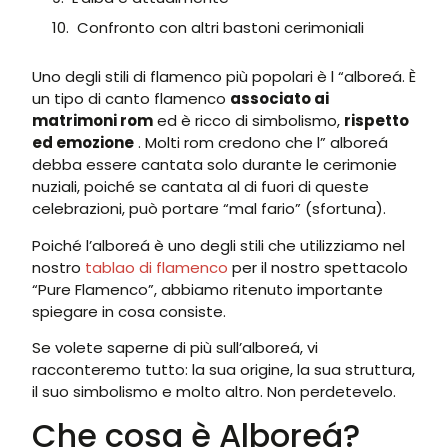
Confronto con altri bastoni cerimoniali
Uno degli stili di flamenco più popolari è l “alboreá. È
un tipo di canto flamenco
associato ai
matrimoni rom
ed è ricco di simbolismo,
rispetto
ed emozione
. Molti rom credono che l” alboreá
debba essere cantata solo durante le cerimonie
nuziali, poiché se cantata al di fuori di queste
celebrazioni, può portare “mal fario” (sfortuna).
Poiché l’alboreá è uno degli stili che utilizziamo nel
nostro
tablao di flamenco
per il nostro spettacolo
“Pure Flamenco”, abbiamo ritenuto importante
spiegare in cosa consiste.
Se volete saperne di più sull’alboreá, vi
racconteremo tutto: la sua origine, la sua struttura,
il suo simbolismo e molto altro. Non perdetevelo.
Che cosa è Alboreá?