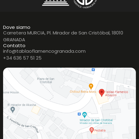
Dove siamo
Carretera MURCIA, Pl. Mirador de San Cristóbal, 18010
GRANADA
Contatto
info@tablaoflamencogranada.com
+34 636 57 51 25